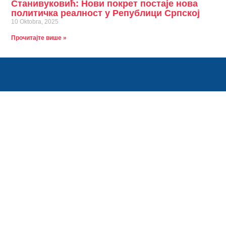
Станивуковић: Нови покрет постаје нова
политичка реалност у Републици Српској
10 Oktobra, 2025
Прочитајте више »
Ко сме тај може. Ко не зна за страх, тај иде напред.
Контакт информације
info@stanivukovicdrasko.com
Краља Алфонса 24, 78000 Бања Лука
+387(0)66 325 325
Линкови
О мени