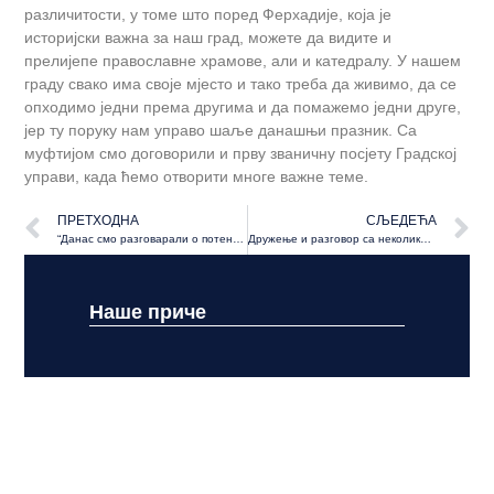
различитости, у томе што поред Ферхадије, која је
историјски важна за наш град, можете да видите и
прелијепе православне храмове, али и катедралу. У нашем
граду свако има своје мјесто и тако треба да живимо, да се
опходимо једни према другима и да помажемо једни друге,
јер ту поруку нам управо шаље данашњи празник. Са
муфтијом смо договорили и прву званичну посјету Градској
управи, када ћемо отворити многе важне теме.
ПРЕТХОДНА
СЉЕДЕЋА
“Данас смо разговарали о потенцијалном проширењу Бањалучке пиваре и новим радним мјестима”
Дружење и разговор са неколико бањалучких породица које данас обиљежавају Рамазански бајрам
Наше приче