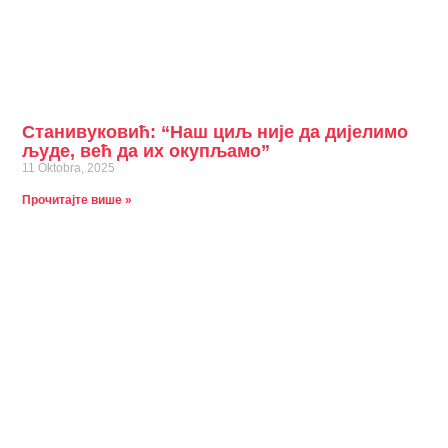
Станивуковић: “Наш циљ није да дијелимо
људе, већ да их окупљамо”
11 Oktobra, 2025
Прочитајте више »