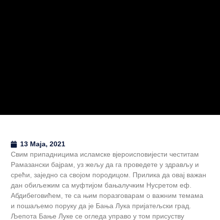
13 Maja, 2021
Свим припадницима исламске вјероисповијести честитам
Рамазански бајрам, уз жељу да га проведете у здрављу и
срећи, заједно са својом породицом. Прилика да овај важан
дан обиљежим са муфтијом бањалучким Нусретом еф.
Абдибеговићем, те са њим поразговарам о важним темама
и пошаљемо поруку да је Бања Лука пријатељски град.
Љепота Бање Луке се огледа управо у том присуству