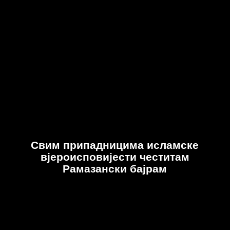
Свим припадницима исламске
вјероисповијести честитам
Рамазански бајрам