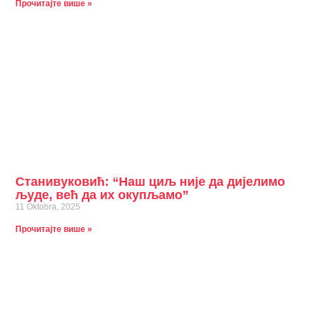
Прочитајте више »
Станивуковић: “Наш циљ није да дијелимо
људе, већ да их окупљамо”
11 Oktobra, 2025
Прочитајте више »