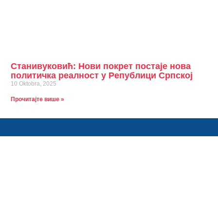
Станивуковић: Нови покрет постаје нова
политичка реалност у Републици Српској
10 Oktobra, 2025
Прочитајте више »
Ко сме тај може. Ко не зна за страх, тај иде напред.
Контакт информације
info@stanivukovicdrasko.com