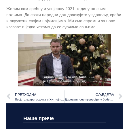
Желим вам срећну и успјешну 2021. годину на свим
пољима. Да сваки наредни дан дочекујете у здрављу, срећи
и окружени својим најмилијима. Ми смо спремни за нове
изазове и једва чекамо да се суочимо са њима.
ПРЕТХОДНА
СЉЕДЕЋА
Посјета ватрогасцима и Хитној помоћи
Даровали смо прворођену бебу у 2021. години
Наше приче