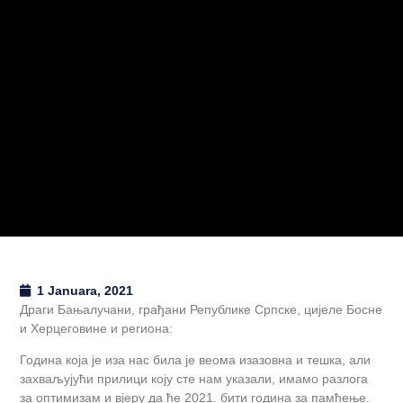
1 Januara, 2021
Драги Бањалучани, грађани Републике Српске, цијеле Босне
и Херцеговине и региона:
Година која је иза нас била је веома изазовна и тешка, али
захваљујући прилици коју сте нам указали, имамо разлога
за оптимизам и вјеру да ће 2021. бити година за памћење.