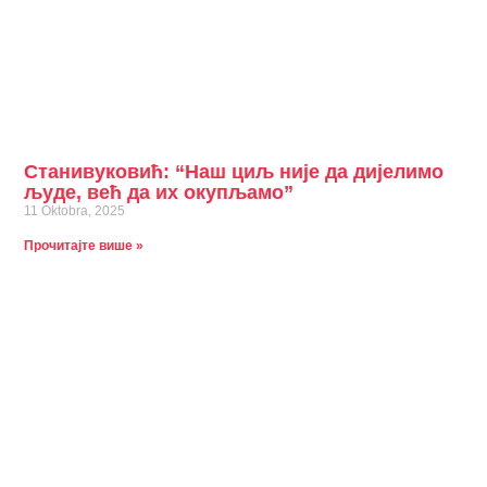
Станивуковић: “Наш циљ није да дијелимо
људе, већ да их окупљамо”
11 Oktobra, 2025
Прочитајте више »