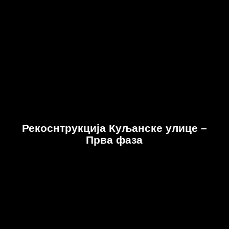
Рекоснтрукција Куљанске улице –
Прва фаза