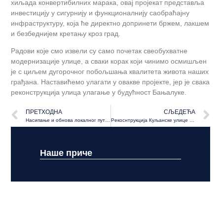
хиљада конвертибилних марака, овај пројекат представља
инвестицију у сигурнију и функционалнију саобраћајну
инфраструктуру, која ће директно допринети бржем, лакшем
и безбеднијем кретању кроз град.
Радови које смо извели су само почетак свеобухватне
модернизације улице, а сваки корак који чинимо осмишљен
је с циљем дугорочног побољшања квалитета живота наших
грађана. Наставићемо улагати у овакве пројекте, јер је свака
реконструкција улица улагање у будућност Бањалуке.
ПРЕТХОДНА
СЉЕДЕЋА
Насипање и обнова локалног пута Кмећани – Вилуси
Рекоснтрукција Куљанске улице – Друга фаза
Наше приче