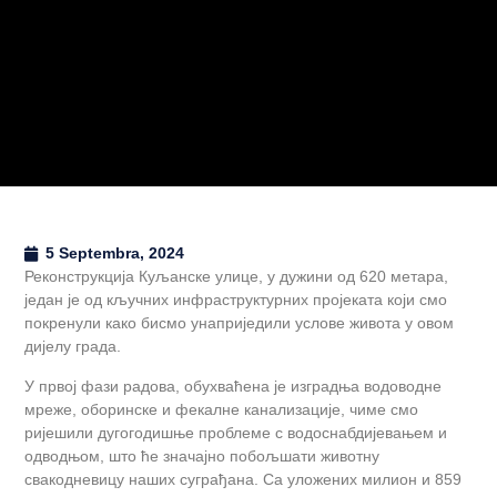
5 Septembra, 2024
Реконструкција Куљанске улице, у дужини од 620 метара,
један је од кључних инфраструктурних пројеката који смо
покренули како бисмо унаприједили услове живота у овом
дијелу града.
У првој фази радова, обухваћена је изградња водоводне
мреже, оборинске и фекалне канализације, чиме смо
ријешили дугогодишње проблеме с водоснабдијевањем и
одводњом, што ће значајно побољшати животну
свакодневицу наших суграђана. Са уложених милион и 859