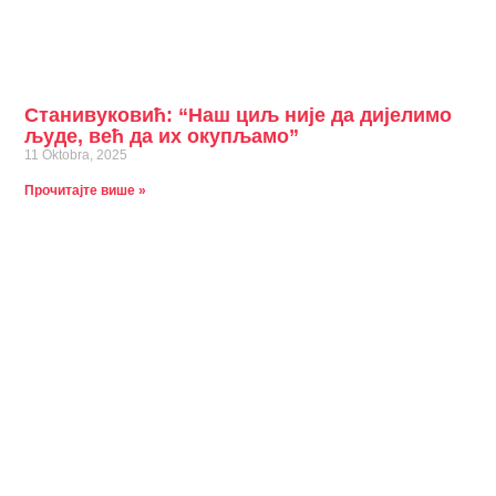
Станивуковић: “Наш циљ није да дијелимо
људе, већ да их окупљамо”
11 Oktobra, 2025
Прочитајте више »
Станивуковић: Нови покрет постаје нова
политичка реалност у Републици Српској