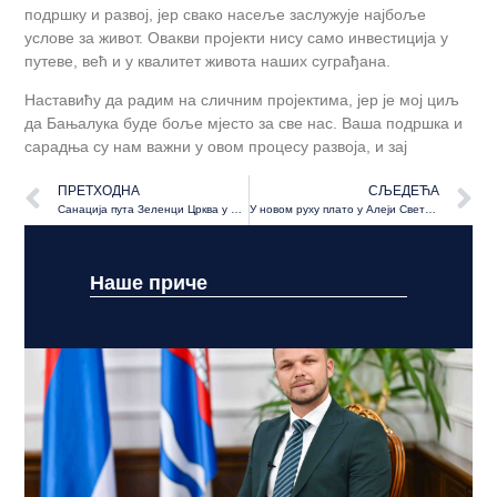
подршку и развој, јер свако насеље заслужује најбоље
услове за живот. Овакви пројекти нису само инвестиција у
путеве, већ и у квалитет живота наших суграђана.
Наставићу да радим на сличним пројектима, јер је мој циљ
да Бањалука буде боље мјесто за све нас. Ваша подршка и
сарадња су нам важни у овом процесу развоја, и зај
ПРЕТХОДНА
СЉЕДЕЋА
Санација пута Зеленци Црква у Колима
У новом руху плато у Алеји Светог Саве, станари ће добити и јавну чесму
Наше приче