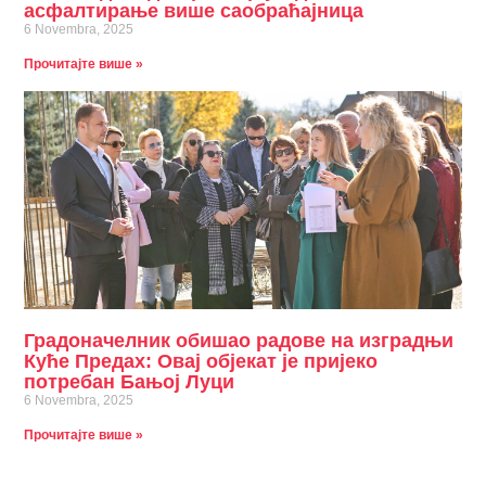
асфалтирање више саобраћајница
6 Novembra, 2025
Прочитајте више »
Градоначелник обишао радове на изградњи
Куће Предах: Овај објекат је пријеко
потребан Бањој Луци
6 Novembra, 2025
Прочитајте више »