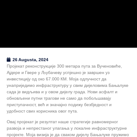
26 Augusta, 2024
Пројекат реконструкције 300 метара пута за Вученовиће,
Ајдере и Гвере у Љубачеву успјешно је завршен уз
инвестицију од око 67.000 КМ. Моја одлучност да
унаприједимо инфраструктуру у свим дијеловима Бањалуке
сада је видљива и у овом дијелу града. Нови асфалт и
обновљени путни трагови не само да побољшавају
приступачност, већ и значајно подижу безбједност и
удобност свих корисника овог пута.
Овај пројекат је резултат наше стратегије равномерног
развоја и непрестаног улагања у локалне инфраструктурне
пројекте. Моја визија је да сваком дијелу Бањалуке пружимо