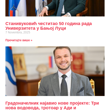
Станивуковић честитао 50 година рада
Универзитета у Бањој Луци
7 Novembra, 2025
Прочитајте више »
Градоначелник најавио нове пројекте: Три
нова водовода, тротоар у Ади и