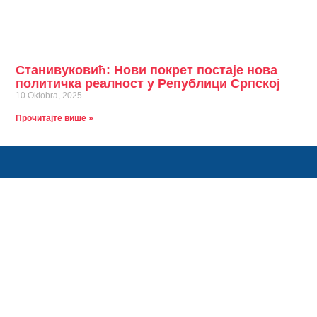
Станивуковић: Нови покрет постаје нова
политичка реалност у Републици Српској
10 Oktobra, 2025
Прочитајте више »
Ко сме тај може. Ко не зна за страх, тај иде напред.
Контакт информације
info@stanivukovicdrasko.com
Краља Алфонса 24, 78000 Бања Лука