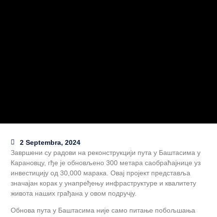
2 Septembra, 2024
Завршени су радови на реконструкцији пута у Баштасима у
Карановцу, гђе је обновљено 300 метара саобраћајнице уз
инвестицију од 30,000 марака. Овај пројект представља
значајан корак у унапређењу инфраструктуре и квалитету
живота наших грађана у овом подручју.
Обнова пута у Баштасима није само питање побољшања