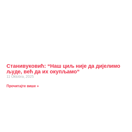
Станивуковић: “Наш циљ није да дијелимо
људе, већ да их окупљамо”
11 Oktobra, 2025
Прочитајте више »