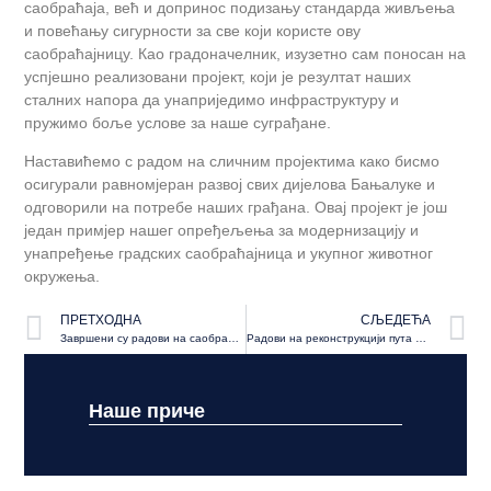
саобраћаја, већ и допринос подизању стандарда живљења
и повећању сигурности за све који користе ову
саобраћајницу. Као градоначелник, изузетно сам поносан на
успјешно реализовани пројект, који је резултат наших
сталних напора да унаприједимо инфраструктуру и
пружимо боље услове за наше суграђане.
Наставићемо с радом на сличним пројектима како бисмо
осигурали равномјеран развој свих дијелова Бањалуке и
одговорили на потребе наших грађана. Овај пројект је још
један примјер нашег опређељења за модернизацију и
унапређење градских саобраћајница и укупног животног
окружења.
ПРЕТХОДНА
СЉЕДЕЋА
Завршени су радови на саобраћајницама у Поткозарју
Радови на реконструкцији пута у Десној Новоселији у Карановцу
Наше приче