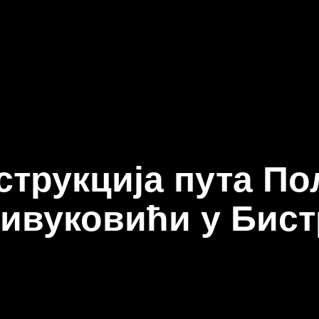
струкција пута По
ивуковићи у Бис