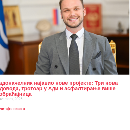
адоначелник најавио нове пројекте: Три нова
довода, тротоар у Ади и асфалтирање више
обраћајница
ovembra, 2025
читајте више »