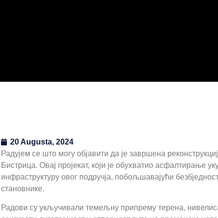
20 Augusta, 2024
Радујем се што могу објавити да је завршена реконструкц
Бистрица. Овај пројекат, који је обухватио асфалтирање ук
инфраструктуру овог подручја, побољшавајући безбједност
становнике.
Радови су укључивали темељну припрему терена, нивелис