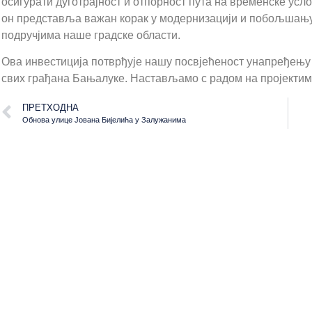
осигурати дуготрајност и отпорност пута на временске услов
он представља важан корак у модернизацији и побољшању
подручјима наше градске области.
Ова инвестиција потврђује нашу посвјећеност унапређењ
свих грађана Бањалуке. Настављамо с радом на пројектим
ПРЕТХОДНА
Обнова улице Јована Бијелића у Залужанима