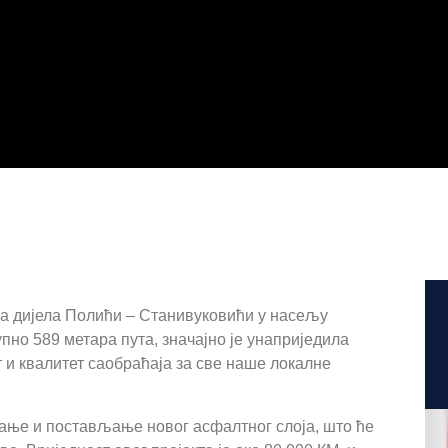
ија дијела Полићи – Станивуковићи у насељу
упно 589 метара пута, значајно је унаприједила
 и квалитет саобраћаја за све наше локалне
ање и постављање новог асфалтног слоја, што ће