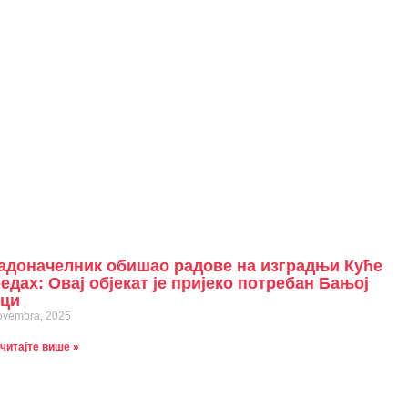
адоначелник обишао радове на изградњи Куће
едах: Овај објекат је пријеко потребан Бањој
ци
ovembra, 2025
читајте више »