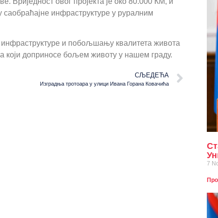
е. Вриједност овог пројекта је око 80.000 КМ, и
 саобраћајне инфраструктуре у руралним
у инфраструктуре и побољшању квалитета живота
а који доприносе бољем животу у нашем граду.
СЉЕДЕЋА
Изградња тротоара у улици Ивана Горана Ковачића
Ст
Ун
7 N
Про