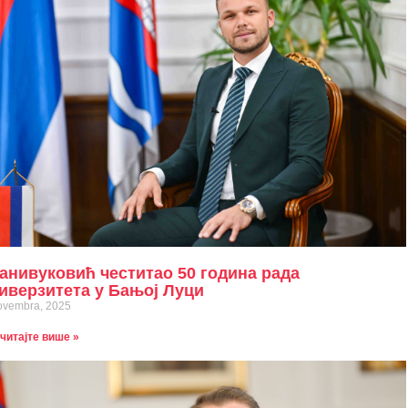
анивуковић честитао 50 година рада
иверзитета у Бањој Луци
ovembra, 2025
читајте више »