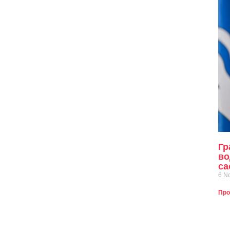
Гр
во
са
6 N
Про