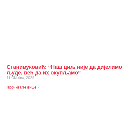
Станивуковић: “Наш циљ није да дијелимо
људе, већ да их окупљамо”
11 Oktobra, 2025
Прочитајте више »