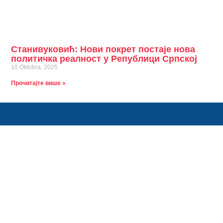
Станивуковић: Нови покрет постаје нова
политичка реалност у Републици Српској
10 Oktobra, 2025
Прочитајте више »
Ко сме тај може. Ко не зна за страх, тај иде напред.
Контакт информације
info@stanivukovicdrasko.com
Краља Алфонса 24, 78000 Бања Лука