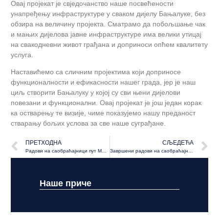
Овај пројекат је свједочанство наше посвећености
унапређењу инфраструктуре у сваком дијелу Бањалуке, без
обзира на величину пројекта. Сматрамо да побољшање чак
и мањих дијелова јавне инфраструктуре има велики утицај
на свакодневни живот грађана и доприноси опћем квалитету
услуга.
Наставићемо са сличним пројектима који доприносе
функционалности и ефикасности нашег града, јер је наш
циљ створити Бањалуку у којој су сви њени дијелови
повезани и функционални. Овај пројекат је још један корак
ка остварењу те визије, чиме показујемо нашу преданост
стварању бољих услова за све наше суграђане.
ПРЕТХОДНА
СЉЕДЕЋА
Радови на саобраћајници пут Мацановићи у Чокорским Пољима
Завршени радови на саобраћајници пут за Шеве у Горњој Пискавици
Наше приче