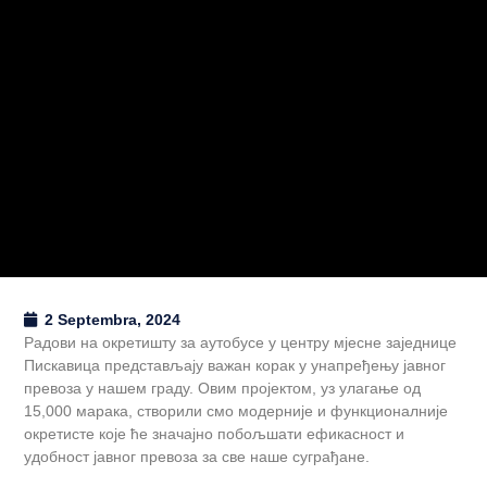
2 Septembra, 2024
Радови на окретишту за аутобусе у центру мјесне заједнице
Пискавица представљају важан корак у унапређењу јавног
превоза у нашем граду. Овим пројектом, уз улагање од
15,000 марака, створили смо модерније и функционалније
окретисте које ће значајно побољшати ефикасност и
удобност јавног превоза за све наше суграђане.