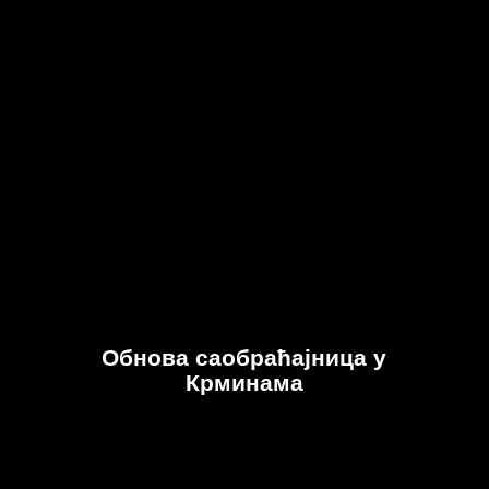
Oбнова саобраћајница у
Крминама