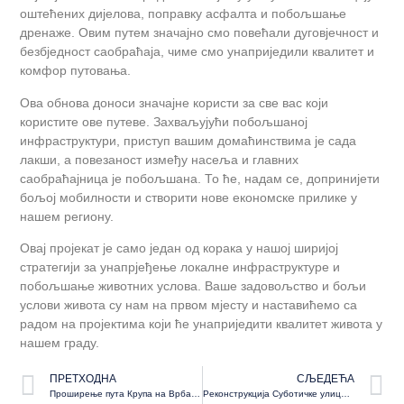
оштећених дијелова, поправку асфалта и побољшање
дренаже. Овим путем значајно смо повећали дуговјечност и
безбједност саобраћаја, чиме смо унаприједили квалитет и
комфор путовања.
Ова обнова доноси значајне користи за све вас који
користите ове путеве. Захваљујући побољшаној
инфраструктури, приступ вашим домаћинствима је сада
лакши, а повезаност између насеља и главних
саобраћајница је побољшана. То ће, надам се, допринијети
бољој мобилности и створити нове економске прилике у
нашем региону.
Овај пројекат је само један од корака у нашој ширијој
стратегији за унапрјеђење локалне инфраструктуре и
побољшање животних услова. Ваше задовољство и бољи
услови живота су нам на првом мјесту и наставићемо са
радом на пројектима који ће унаприједити квалитет живота у
нашем граду.
ПРЕТХОДНА
СЉЕДЕЋА
Проширење пута Крупа на Врбасу-Крмине
Реконструкција Суботичке улице у насељу Шарговац