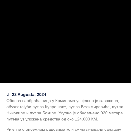
22 Augusta, 2024
Обнова саобраћајница у Крминама успјешно је завршена,
обухватајући пут за Купрешаке, пут за Велимировиће, пут за
Николиће и пут за Бокиће. Укупно је обновљено 920 метара
путева уз уложена средства од око 124.000 КМ.
Ријеч је о опсежним радовима који су укључивали санацију