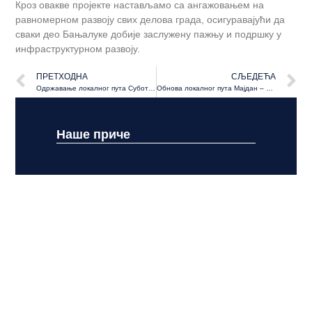
Кроз овакве пројекте настављамо са ангажовањем на
равномерном развоју свих делова града, осигуравајући да
сваки део Бањалуке добије заслужену пажњу и подршку у
инфраструктурном развоју.
ПРЕТХОДНА
СЉЕДЕЋА
Одржавање локалног пута Суботица–Клинцови на Бронзаном Мајдану
Обнова локалног пута Мајдан – Мелино брдо на Бронзаном Мајдану
Наше приче