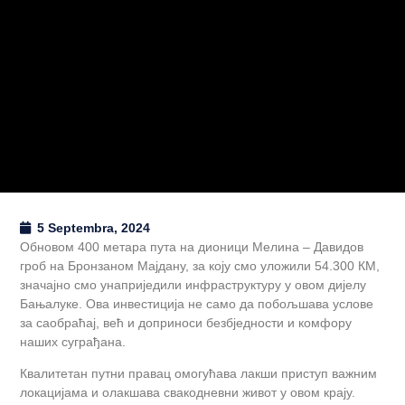
5 Septembra, 2024
Обновом 400 метара пута на дионици Мелина – Давидов
гроб на Бронзаном Мајдану, за коју смо уложили 54.300 КМ,
значајно смо унаприједили инфраструктуру у овом дијелу
Бањалуке. Ова инвестиција не само да побољшава услове
за саобраћај, већ и доприноси безбједности и комфору
наших суграђана.
Квалитетан путни правац омогућава лакши приступ важним
локацијама и олакшава свакодневни живот у овом крају.