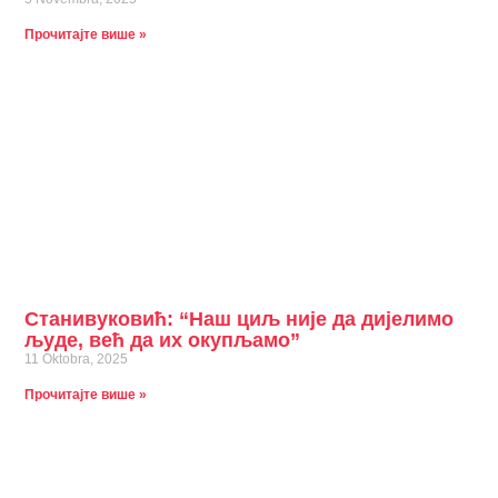
Прочитајте више »
Станивуковић: “Наш циљ није да дијелимо
људе, већ да их окупљамо”
11 Oktobra, 2025
Прочитајте више »