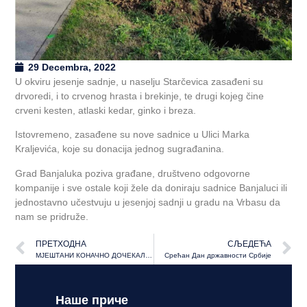
29 Decembra, 2022
U okviru jesenje sadnje, u naselju Starčevica zasađeni su
drvoredi, i to crvenog hrasta i brekinje, te drugi kojeg čine
crveni kesten, atlaski kedar, ginko i breza.
Istovremeno, zasađene su nove sadnice u Ulici Marka
Kraljevića, koje su donacija jednog sugrađanina.
Grad Banjaluka poziva građane, društveno odgovorne
kompanije i sve ostale koji žele da doniraju sadnice Banjaluci ili
jednostavno učestvuju u jesenjoj sadnji u gradu na Vrbasu da
nam se pridruže.
ПРЕТХОДНА
СЉЕДЕЋА
МЈЕШТАНИ КОНАЧНО ДОЧЕКАЛИ Станивуковић на Побрђу, креће изградња канализације
Срећан Дан државности Србије
Наше приче