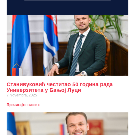
Станивуковић честитао 50 година рада
Универзитета у Бањој Луци
7 Novembra, 2025
Прочитајте више »