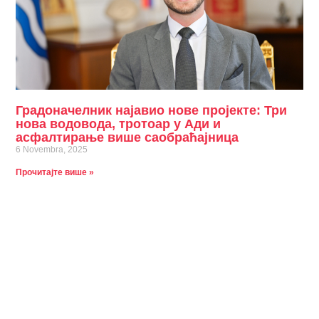
Градоначелник најавио нове пројекте: Три
нова водовода, тротоар у Ади и
асфалтирање више саобраћајница
6 Novembra, 2025
Прочитајте више »