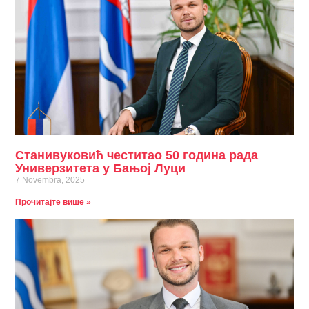
Станивуковић честитао 50 година рада
Универзитета у Бањој Луци
7 Novembra, 2025
Прочитајте више »