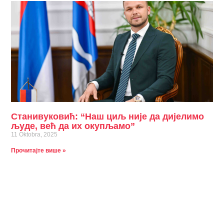
Станивуковић: “Наш циљ није да дијелимо
људе, већ да их окупљамо”
11 Oktobra, 2025
Прочитајте више »