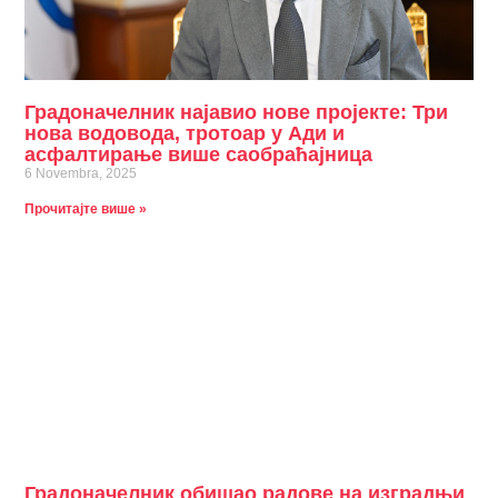
Градоначелник најавио нове пројекте: Три
нова водовода, тротоар у Ади и
асфалтирање више саобраћајница
6 Novembra, 2025
Прочитајте више »
Градоначелник обишао радове на изградњи