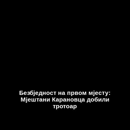
Безбједност на првом мјесту:
Мјештани Карановца добили
тротоар