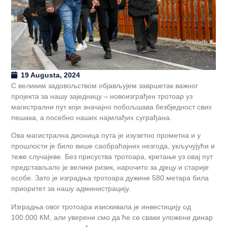
19 Augusta, 2024
С великим задовољством објављујем завршетак важног
пројекта за нашу заједницу – новоизграђен тротоар уз
магистрални пут који значајно побољшава безбједност свих
пешака, а посебно наших најмлађих суграђана.
Ова магистрална дионица пута је изузетно прометна и у
прошлости је било више саобраћајних незгода, укључујући и
теже случајеве. Без присуства тротоара, кретање уз овај пут
представљало је велики ризик, нарочито за дјецу и старије
особе. Зато је изградња тротоара дужине 580 метара била
приоритет за нашу администрацију.
Изградња овог тротоара изискивала је инвестицију од
100.000 КМ, али уверени смо да ће се сваки уложени динар