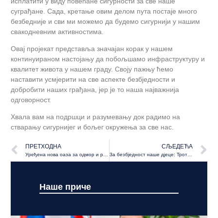
исплатити у виду повећане сигурности за све наше
суграђане. Сада, кретање овим делом пута постаје много
безбедније и сви ми можемо да будемо сигурнији у нашим
свакодневним активностима.
Овај пројекат представља значајан корак у нашем
континуираном настојању да побољшамо инфраструктуру и
квалитет живота у нашем граду. Своју пажњу ћемо
наставити усмјерити на све аспекте безбједности и
добробити наших грађана, јер је то наша најважнија
одговорност.
Хвала вам на подршци и разумевању док радимо на
стварању сигурнијег и бољег окружења за све нас.
ПРЕТХОДНА
СЉЕДЕЋА
Уређена нова оаза за одмор и рекреацију уз Врбас од Градског до Зеленог моста
За безбједност наше дјеце: Тротоар на потезу од Лазарева до Трна
Наше приче