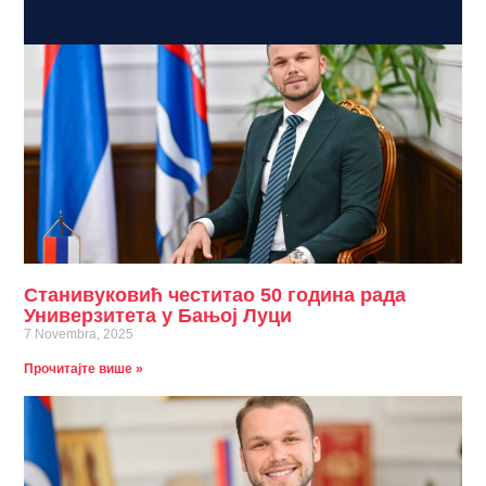
Станивуковић честитао 50 година рада
Универзитета у Бањој Луци
7 Novembra, 2025
Прочитајте више »