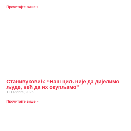
Прочитајте више »
Станивуковић: “Наш циљ није да дијелимо
људе, већ да их окупљамо”
11 Oktobra, 2025
Прочитајте више »