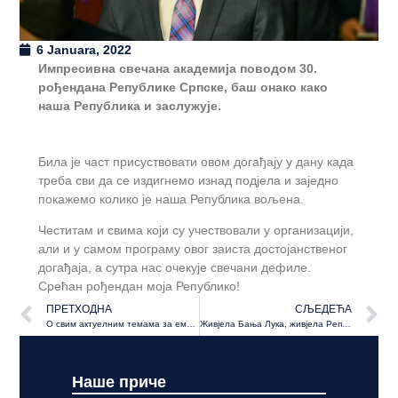
6 Januara, 2022
Импресивна свечана академија поводом 30.
рођендана Републике Српске, баш онако како
наша Република и заслужује.
Била је част присуствовати овом догађају у дану када
треба сви да се издигнемо изнад подјела и заједно
покажемо колико је наша Република вољена.
Честитам и свима који су учествовали у организацији,
али и у самом програму овог заиста достојанственог
догађаја, а сутра нас очекује свечани дефиле.
Срећан рођендан моја Републико!
ПРЕТХОДНА
СЉЕДЕЋА
О свим актуелним темама за емисију “Пулс”
Живјела Бања Лука, живјела Република Српска, живјела Србија!
Наше приче