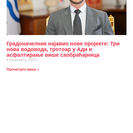
Градоначелник најавио нове пројекте: Три
нова водовода, тротоар у Ади и
асфалтирање више саобраћајница
6 Novembra, 2025
Прочитајте више »