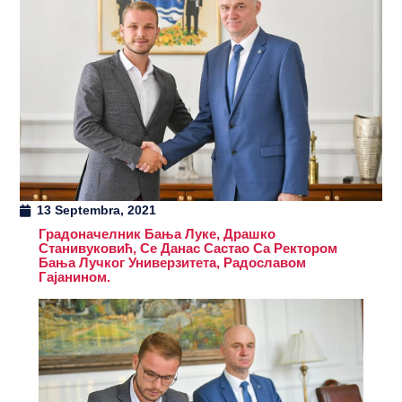
13 Septembra, 2021
Градоначелник Бања Луке, Драшко
Станивуковић, Се Данас Састао Са Ректором
Бања Лучког Универзитета, Радославом
Гајанином.