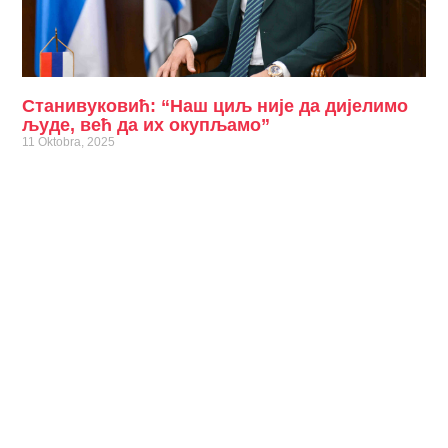
Станивуковић: “Наш циљ није да дијелимо
људе, већ да их окупљамо”
11 Oktobra, 2025
Прочитајте више »
Станивуковић: Нови покрет постаје нова