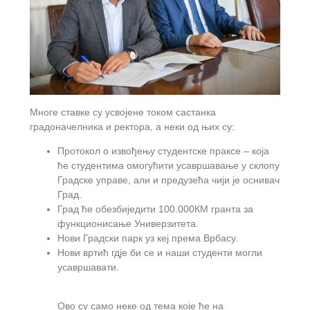
Многе ставке су усвојене током састанка
градоначелника и ректора, а неки од њих су:
Протокол о извођењу студентске праксе – која
ће студентима омогућити усавршавање у склопу
Градске управе, али и предузећа чији је оснивач
Град.
Град ће обезбиједити 100.000КМ гранта за
функционисање Универзитета.
Нови Градски парк уз кеј према Врбасу.
Нови вртић гдје би се и наши студенти могли
усавршавати.
Ово су само неке од тема које ће на