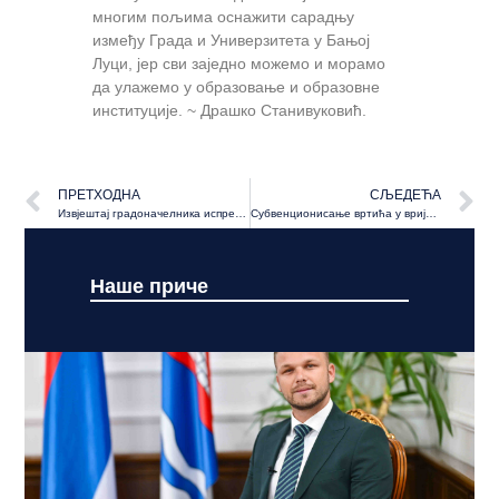
многим пољима оснажити сарадњу
између Града и Универзитета у Бањој
Луци, јер сви заједно можемо и морамо
да улажемо у образовање и образовне
институције. ~ Драшко Станивуковић.
ПРЕТХОДНА
СЉЕДЕЋА
Извјештај градоначелника испред зграде РТРС-а
Субвенционисање вртића у вриједности од 200,000КМ
Наше приче