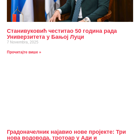
Станивуковић честитао 50 година рада
Универзитета у Бањој Луци
7 Novembra, 2025
Прочитајте више »
Градоначелник најавио нове пројекте: Три
нова водовода, тротоар у Ади и