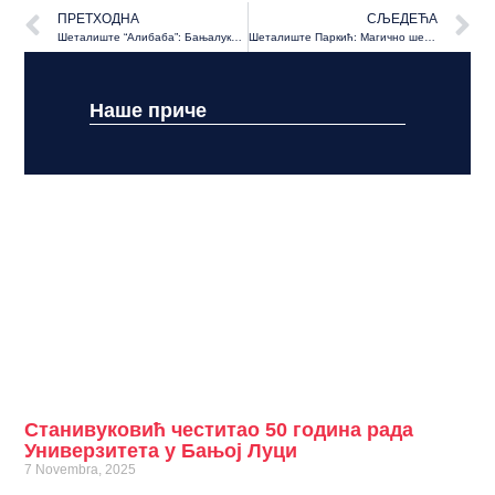
ПРЕТХОДНА
СЉЕДЕЋА
Шеталиште “Алибаба”: Бањалука добила још једну оазу уз Врбас
Шеталиште Паркић: Магично шеталиште за нову разгледницу Бање Луке
Наше приче
Станивуковић честитао 50 година рада
Универзитета у Бањој Луци
7 Novembra, 2025