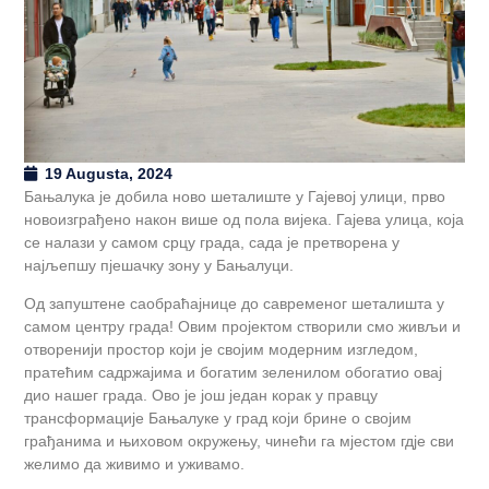
19 Augusta, 2024
Бањалука је добила ново шеталиште у Гајевој улици, прво
новоизграђено након више од пола вијека. Гајева улица, која
се налази у самом срцу града, сада је претворена у
најљепшу пјешачку зону у Бањалуци.
Од запуштене саобраћајнице до савременог шеталишта у
самом центру града! Овим пројектом створили смо живљи и
отворенији простор који је својим модерним изгледом,
пратећим садржајима и богатим зеленилом обогатио овај
дио нашег града. Ово је још један корак у правцу
трансформације Бањалуке у град који брине о својим
грађанима и њиховом окружењу, чинећи га мјестом гдје сви
желимо да живимо и уживамо.