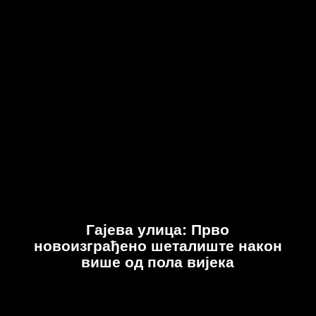
Гајева улица: Прво
новоизграђено шеталиште након
више од пола вијека