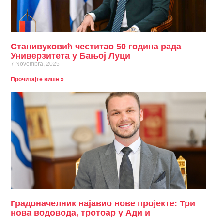
Станивуковић честитао 50 година рада
Универзитета у Бањој Луци
7 Novembra, 2025
Прочитајте више »
Градоначелник најавио нове пројекте: Три
нова водовода, тротоар у Ади и