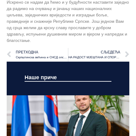
Искрено се надам да ћемо и у будућности наставити заједно
да радимо на очувању и јачању наших националних
циљева, заједничких вриједости и изградњи боље,
праведније и снажније Републике Српске. Још једном Вам
од срца желим да крсну славу прославите у добром
здрављу, испуњени душевним миром и вјером у напредак и
благостање.
ПРЕТХОДНА
СЉЕДЕЋА
Скупштинска већина и СНСД опструишу рјешавање многих важних питања
НA РАДОСТ МЈЕШТАНА И СПОРТИСТА Кочићев вијенац добио модерне спортске терене
Наше приче