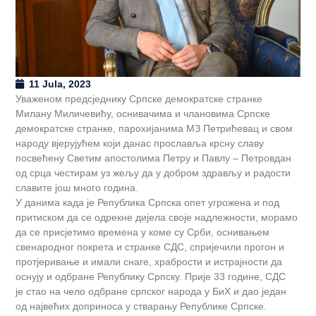
11 Jula, 2023
Уваженом предсједнику Српске демократске странке
Милану Миличевићу, оснивачима и члановима Српске
демократске странке, парохијанима МЗ Петрићевац и свом
народу вјерујућем који данас прославља крсну славу
посвећену Светим апостолима Петру и Павлу – Петровдан
од срца честирам уз жељу да у добром здрављу и радости
славите још много година.
У данима када је Република Српска опет угрожена и под
притиском да се одрекне дијела своје надлежности, морамо
да се присјетимо времена у коме су Срби, оснивањем
свенародног покрета и странке СДС, спријечили прогон и
протјеривање и имали снаге, храбрости и истрајности да
оснују и одбране Републику Српску. Прије 33 године, СДС
је стао на чело одбране српског народа у БиХ и дао један
од највећих доприноса у стварању Републике Српске.