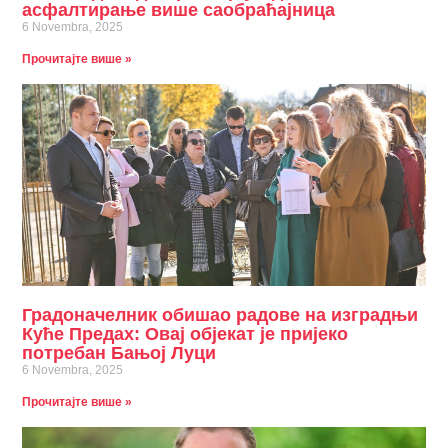
асфалтирање више саобраћајница
6 Novembra, 2025
Прочитајте више »
Градоначелник обишао радове на изградњи
Куће Предах: Овај објекат је пријеко
потребан Бањој Луци
6 Novembra, 2025
Прочитајте више »