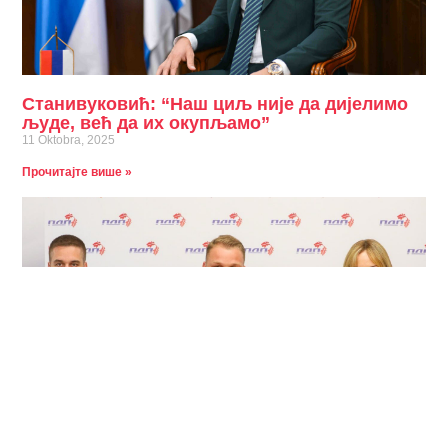
Станивуковић: “Наш циљ није да дијелимо
људе, већ да их окупљамо”
11 Oktobra, 2025
Прочитајте више »
Станивуковић: Нови покрет постаје нова
политичка реалност у Републици Српској