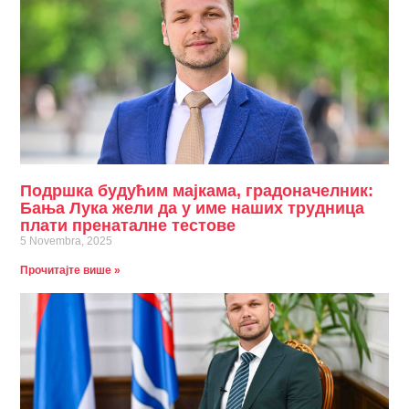
Подршка будућим мајкама, градоначелник:
Бања Лука жели да у име наших трудница
плати пренаталне тестове
5 Novembra, 2025
Прочитајте више »