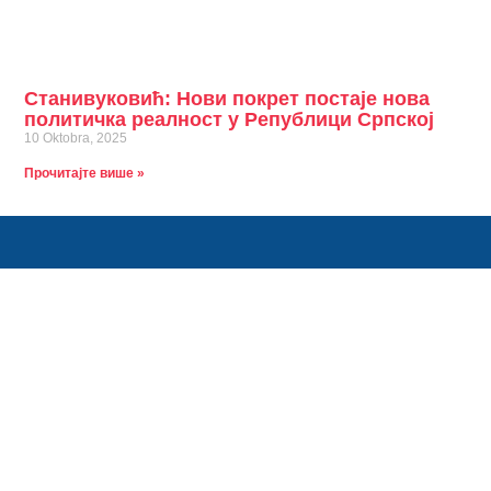
Станивуковић: Нови покрет постаје нова
политичка реалност у Републици Српској
10 Oktobra, 2025
Прочитајте више »
Ко сме тај може. Ко не зна за страх, тај иде напред.
Контакт информације
info@stanivukovicdrasko.com
Краља Алфонса 24, 78000 Бања Лука
+387(0)66 325 325