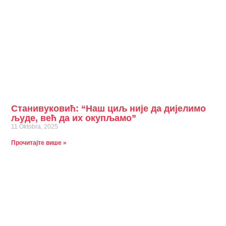
Станивуковић: “Наш циљ није да дијелимо
људе, већ да их окупљамо”
11 Oktobra, 2025
Прочитајте више »