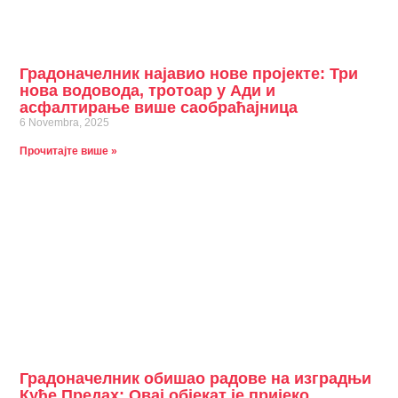
Градоначелник најавио нове пројекте: Три
нова водовода, тротоар у Ади и
асфалтирање више саобраћајница
6 Novembra, 2025
Прочитајте више »
Градоначелник обишао радове на изградњи
Куће Предах: Овај објекат је пријеко