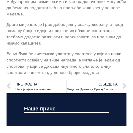
међународним такмичењима и као градоначелник могу рећи
да ћемо их подржати већ на прољеће када крену по нове
медаље.
Драго ми је што је Град добио једну овакву дворану, а пред
нама су бројне идеје и пројекти из области спорта које
требамо додатно развијати и реализовати, за шта знам да
имамо капацитет.
Бања Лука ће системски улагати у спортове у којима наши
спортисти освајају највише награда, а куглање је један од
спортова, у који се до сада није много улагало, а чији
спортисти нашем граду доносе бројне медаље.
ПРЕТХОДНА
СЉЕДЕЋА
Нека је вјечна и поносна!
Медаља „Трчим за Српску“ за мене значи – боримо се за Српску
Наше приче