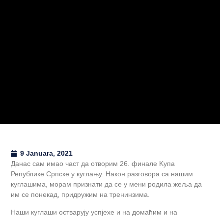
9 Januara, 2021
Данас сам имао част да отворим 26. финале Kупа
Републике Српске у куглању. Након разговора са нашим
куглашима, морам признати да се у мени родила жеља да
им се понекад, придружим на тренинзима.
Наши куглаши остварују успјехе и на домаћим и на