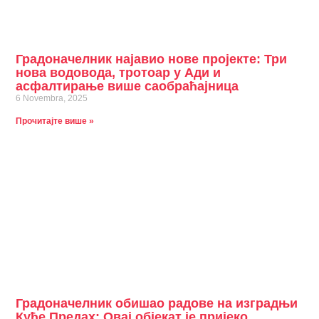
Градоначелник најавио нове пројекте: Три
нова водовода, тротоар у Ади и
асфалтирање више саобраћајница
6 Novembra, 2025
Прочитајте више »
Градоначелник обишао радове на изградњи
Куће Предах: Овај објекат је пријеко