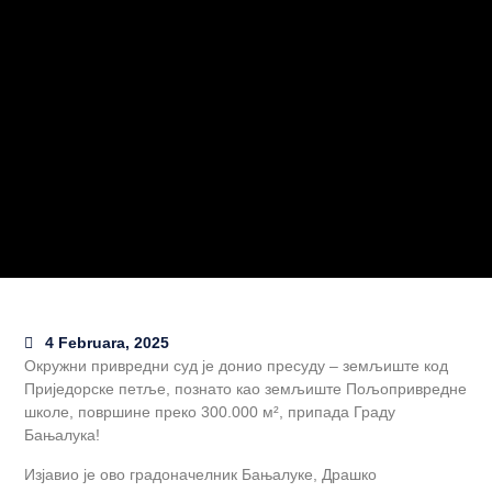
4 Februara, 2025
Окружни привредни суд је донио пресуду – земљиште код
Приједорске петље, познато као земљиште Пољопривредне
школе, површине преко 300.000 м², припада Граду
Бањалука!
Изјавио је ово градоначелник Бањалуке, Драшко