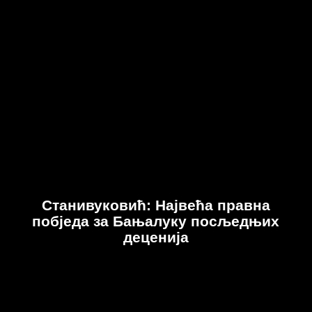
Станивуковић: Највећа правна
побједа за Бањалуку посљедњих
деценија