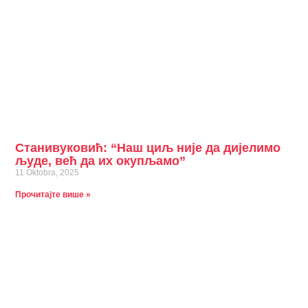
Станивуковић: “Наш циљ није да дијелимо
људе, већ да их окупљамо”
11 Oktobra, 2025
Прочитајте више »