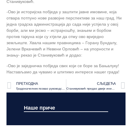
Станивуковић.
-Ово је историјска побједа у заштити јавне имовине, која
отвара потпуно нове развојне перспективе за наш град. Ни
једна градска администрација до сада није успјела у овој
борби, али ми јесмо – истрајношћу, знањем и борбом
против тајкуна који су хтјели да отму ово вриједно
земљиште. Хвала нашим правницима – Горану Бундалу,
Јелени Вркачевић и Невени Орловић – на упорности и
знању- рекао је Станивуковић и додао:
-Ово је заједничка побједа свих који се боре за Бањалуку!
Настављамо да чувамо и штитимо интересе нашег града!
ПРЕТХОДНА
СЉЕДЕЋА
Градоначелник позвао руководство Скупштине града да без одлагања закаже сједницу
Станивуковић предао двије иницијативе Уставном суду РС
Наше приче