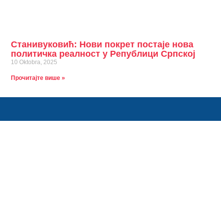
Станивуковић: Нови покрет постаје нова
политичка реалност у Републици Српској
10 Oktobra, 2025
Прочитајте више »
Ко сме тај може. Ко не зна за страх, тај иде напред.
Контакт информације
info@stanivukovicdrasko.com
Краља Алфонса 24, 78000 Бања Лука
+387(0)66 325 325