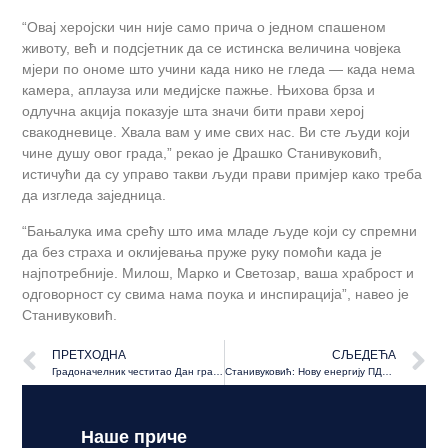
“Овај херојски чин није само прича о једном спашеном
животу, већ и подсјетник да се истинска величина човјека
мјери по ономе што учини када нико не гледа — када нема
камера, аплауза или медијске пажње. Њихова брза и
одлучна акција показује шта значи бити прави херој
свакодневице. Хвала вам у име свих нас. Ви сте људи који
чине душу овог града,” рекао је Драшко Станивуковић,
истичући да су управо такви људи прави примјер како треба
да изгледа заједница.
“Бањалука има срећу што има младе људе који су спремни
да без страха и оклијевања пруже руку помоћи када је
најпотребније. Милош, Марко и Светозар, ваша храброст и
одговорност су свима нама поука и инспирација”, навео је
Станивуковић.
ПРЕТХОДНА
СЉЕДЕЋА
Градоначелник честитао Дан града: Живјела Бања Лука, слободна, достојанствена и наша
Станивуковић: Нову енергију ПДП-а доносимо и у Брод!
Наше приче