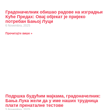
Градоначелник обишао радове на изградњи
Куће Предах: Овај објекат је пријеко
потребан Бањој Луци
6 Novembra, 2025
Прочитајте више »
Подршка будућим мајкама, градоначелник:
Бања Лука жели да у име наших трудница
плати пренаталне тестове
5 Novembra, 2025