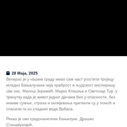
28 Maja, 2025
Вечерас је у нашем граду имао сам част угостити тројицу
младих Бањалучана чија храброст и људскост инспиришу
све нас. Милош Јеремић, Марко Клашња и Светозар Тур, у
тренутку када је живот једног дјечака био у опасности, без
икакве сумње, страха и оклијевања притекли су у помоћ и
спасили га из хладних вода Врбаса.
Рекао је ово градоначелник Бањалуке, Драшко
Станивуковић.