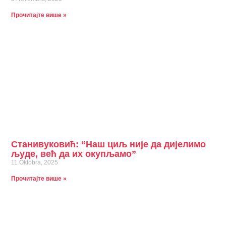
Прочитајте више »
Станивуковић: “Наш циљ није да дијелимо
људе, већ да их окупљамо”
11 Oktobra, 2025
Прочитајте више »