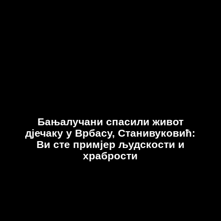
Бањалучани спасили живот
дјечаку у Врбасу, Станивуковић:
Ви сте примјер људскости и
храбрости